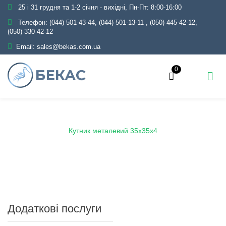
25 і 31 грудня та 1-2 січня - вихідні, Пн-Пт: 8:00-16:00
Телефон:
(044) 501-43-44, (044) 501-13-11
,
(050) 445-42-12,
(050) 330-42-12
Email:
sales@bekas.com.ua
0
Головна
Каталог
Металопрокат
Кутник
Кутник металевий 35х35х4
Додаткові послуги