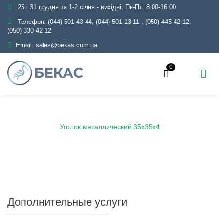
25 і 31 грудня та 1-2 січня - вихідні, Пн-Пт: 8:00-16:00
Телефон:
(044) 501-43-44, (044) 501-13-11
,
(050) 445-42-12,
(050) 330-42-12
Email:
sales@bekas.com.ua
0
Главная
Каталог
Металлопрокат
Уголок
Уголок металлический 35х35х4
Дополнительные услуги