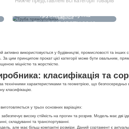
Нижче представлені всі категорії товарів
Труба прямокутна
Профільні
Гост 8645 /ДСТУ 8940
ий активно використовується у будівництві, промисловості та інши
кола. За цим принципом прокат цієї категорії може бути овальним, 
вищеною міцністю та жорсткістю.
иробника: класифікація та со
в за технічними характеристиками та геометрією, що безпосередньо 
вну класифікацію.
иготовляється у трьох основних варіаціях:
забезпечує високу стійкість на прогин та розрив. Модель має дві ід
нні, складуванні та транспортуванні.
модель, але має більш компактні розміри. Даний сортамент є актуа