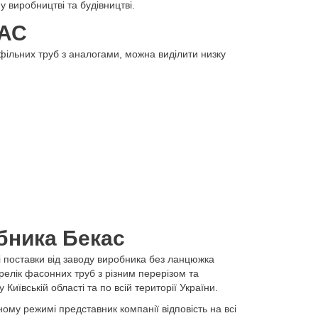
 виробництві та будівництві.
КАС
ільних труб з аналогами, можна виділити низку
обника Бекас
і поставки від заводу виробника без ланцюжка
релік фасонних труб з різним перерізом та
иївській області та по всій території України.
ому режимі представник компанії відповість на всі