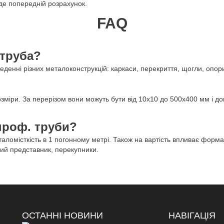
де попередній розрахунок.
FAQ
 труба?
денні різних металоконструкцій: каркаси, перекриття, щогли, опори
озміри. За перерізом вони можуть бути від 10х10 до 500х400 мм і д
 проф. труби?
ломісткість в 1 погонному метрі. Також на вартість впливає форма
йний представник, перекупники.
ОСТАННІ НОВИНИ
НАВІГАЦІЯ