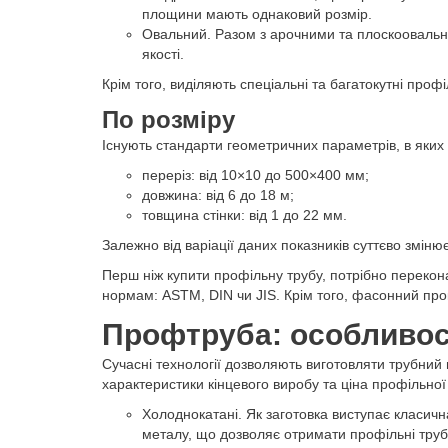
площини мають однаковий розмір.
Овальний. Разом з арочними та плоскоовальним
якості.
Крім того, виділяють спеціальні та багатокутні проф
По розміру
Існують стандарти геометричних параметрів, в яких
переріз: від 10×10 до 500×400 мм;
довжина: від 6 до 18 м;
товщина стінки: від 1 до 22 мм.
Залежно від варіації даних показників суттєво змін
Перш ніж купити профільну трубу, потрібно перекона
нормам: ASTM, DIN чи JIS. Крім того, фасонний прок
Профтруба: особливос
Сучасні технології дозволяють виготовляти трубний
характеристики кінцевого виробу та ціна профільно
Холоднокатані. Як заготовка виступає класичн
металу, що дозволяє отримати профільні труб