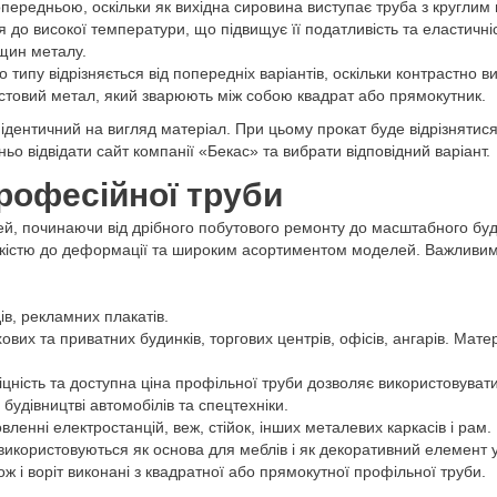
передньою, оскільки як вихідна сировина виступає труба з круглим 
ся до високої температури, що підвищує її податливість та еластичн
іщин металу.
 типу відрізняється від попередніх варіантів, оскільки контрастно 
истовий метал, який зварюють між собою квадрат або прямокутник.
ідентичний на вигляд матеріал. При цьому прокат буде відрізнятися
ьо відвідати сайт компанії «Бекас» та вибрати відповідний варіант.
рофесійної труби
ей, починаючи від дрібного побутового ремонту до масштабного буд
йкістю до деформації та широким асортиментом моделей. Важливим 
ів, рекламних плакатів.
вих та приватних будинків, торгових центрів, офісів, ангарів. Мате
ність та доступна ціна профільної труби дозволяє використовувати 
будівництві автомобілів та спецтехніки.
ленні електростанцій, веж, стійок, інших металевих каркасів і рам.
икористовуються як основа для меблів і як декоративний елемент у к
ж і воріт виконані з квадратної або прямокутної профільної труби.