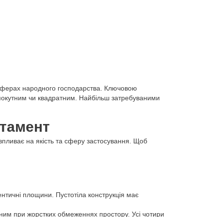
х сферах народного господарства. Ключовою
прямокутним чи квадратним. Найбільш затребуваними
ртамент
впливає на якість та сферу застосування. Щоб
ентичні площини. Пустотіла конструкція має
льним при жорстких обмеженнях простору. Усі чотири