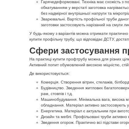
Гарячедеформовані. Техніка має схожість з по
обкатуванням у верстаті заготовка нагріваєть
без надмірної внутрішньої напруги та мікротр
Зварювальні. Вартість профільної труби даного
заготовки застосовують нарізаний на смуги л
У будь-якому з варіантів можна отримати практично 
купити профільну трубу, що відповідає ДСТУ, достатн
Сфери застосування п
На практиці купити профтрубу можна для різних ціл
Активний попит обумовлений високою міцністю, сті
Де використовується:
Комерція. Створення вітрин, стелажів, білборд
Будівництво. Зведення житлових багатоповерхо
рам, стовпів і т.д.
Машинобудування. Мінімальна вага, висока міц
обладнання. Матеріал активно застосовують у 
Енергетика. Матеріал є актуальним при виготов
Дизайн та меблі. Профільовані труби активно в
Зведення огорож. Практично всі підстави огоро