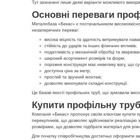
Тут зазначені лише деякі варіанти можливого викори
Основні переваги проф
Металобаза «Бекас» є постачальником високоякісно
незаперечних переваг:
висока міцність та здатність витримувати нав
стійкість до ударів та інших фізичних впливів;
податливість у механічній обробці та зварюван
широкий асортимент розмірів та форм;
порожня конструкція має невелику вагу, що су
доступна ціна за метр;
простий та зручний монтаж;
дозволяє виконувати складні конструкції.
Це базові якості профільних труб, що зумовили висок
Купити профільну труб
Компанія «Бекас» пропонує своїм клієнтам купити п
перекупників, що дозволяє здійснювати реалізацію 
розмірами, що дозволяє підібрати матеріал для різни
Для початку співробітництва достатньо оформити зая