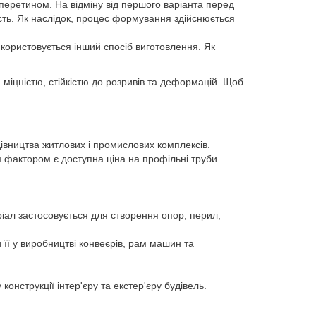
перетином. На відміну від першого варіанта перед
ість. Як наслідок, процес формування здійснюється
використовується інший спосіб виготовлення. Як
 міцністю, стійкістю до розривів та деформацій. Щоб
івництва житлових і промислових комплексів.
фактором є доступна ціна на профільні труби.
ріал застосовується для створення опор, перил,
її у виробництві конвеєрів, рам машин та
онструкції інтер'єру та екстер'єру будівель.