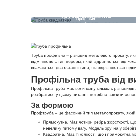
Труба квадратна
Профільні
Гост 8639 /ДСТУ 8940
Труба профільна – різновид металевого прокату, як
відмінністю є тип переріз, який відрізняється від 
вважаються два останні типи, які відрізняються під
Профільна труба від в
Профільна труба має величезну кількість різновиді
розібратися у цьому питанні, потрібно вивчити осно
За формою
Профтруба – це фасонний тип металопрокату, який в
Прямокутна. Має чотири ребра жорсткості, що 
невелику питому вагу. Модель зручна у зберіга
Квадратна. Має ті ж якості, що і прямокутна 