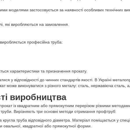
и моделями застосовується за наявності особливих технічних вимог
ілі, які виробляються на замовлення.
 виробляється професійна труба:
юється характеристики та призначення прокату.
тися у відповідності до чинних стандартів якості. В Україні метал
ат може виконуватися з різного металу: сталь, нержавіюча сталь, ал
ті виробництва
 прокат із квадратним або прямокутним перерізом різними методами
ї труби. Вирізняють три основні методи отримання профтруб:
а кругла труба відповідного діаметра. Матеріал поміщається у спец
и овальної, квадратної або прямокутної форми.