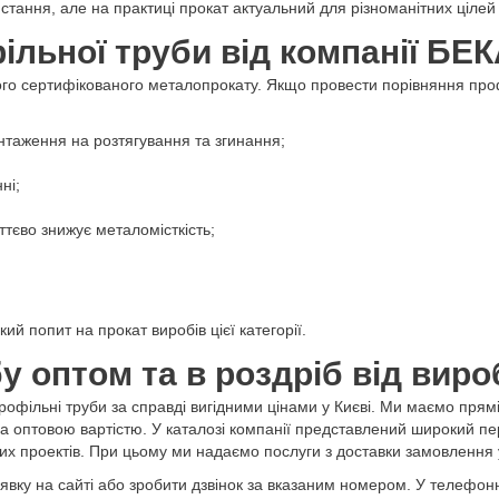
стання, але на практиці прокат актуальний для різноманітних цілей у
ільної труби від компанії БЕ
го сертифікованого металопрокату. Якщо провести порівняння проф
антаження на розтягування та згинання;
ні;
ттєво знижує металомісткість;
ий попит на прокат виробів цієї категорії.
у оптом та в роздріб від вир
рофільні труби за справді вигідними цінами у Києві. Ми маємо прям
за оптовою вартістю. У каталозі компанії представлений широкий пе
х проектів. При цьому ми надаємо послуги з доставки замовлення у К
вку на сайті або зробити дзвінок за вказаним номером. У телефонн