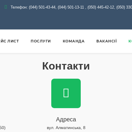
Телефон:
(044) 501-43-44, (044) 501-13-11
,
(050) 445-42-12, (050) 33
ЙС ЛИСТ
ПОСЛУГИ
КОМАНДА
ВАКАНСІЇ
К
Контакти
Адреса
50)
вул. Алматинська, 8