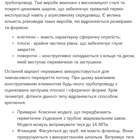
трубопроводі. Такі вироби виконані з високоміцної сталі та
покриті цинковим шаром, що забезпечує тривалий термін
експлуатації навіть у агресивному середовищі. Є велика
кількість різновидів таких виробів, які відрізняються розмірами
та формою:
еліптичні – мають характерну сферичну опуклість;
плоскі - крайня частина рівна, що забезпечує глухе
закриття;
поворотні – конструктивно складаються з кільця та диска,
який виступає перемичкою та заглушкою.
Останній варіант переважно використовується для
тимчасового перекриття потоку. При цьому важливим
конструктивним елементом будь-якого трубопроводу є
оцинкована заглушка плоскої і сферичної форми. Крім
геометрії, фітинги даного типу відрізняються способом
кріплення:
Приварні. Класичні моделі, що передбачають
герметичне з'єднання з трубою зварювальним швом.
Моделі можуть витримувати тиск до 16 МПа.
Фланцеві. Фіксуються до труб, які мають фланець. Вони
прикручуються з використанням шпильок. Витримує тиск