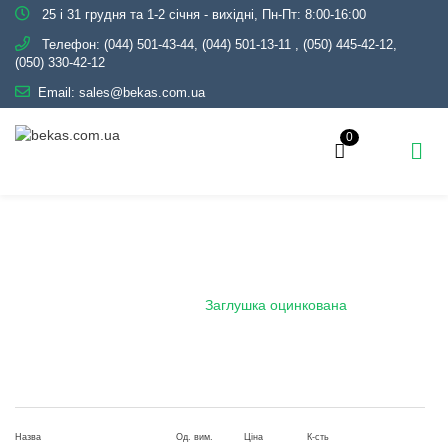
25 і 31 грудня та 1-2 січня - вихідні, Пн-Пт: 8:00-16:00
Телефон:
(044) 501-43-44, (044) 501-13-11
,
(050) 445-42-12,
(050) 330-42-12
Email:
sales@bekas.com.ua
0
Заглушка оцинкована
Головна
Каталог
Трубопровідна арматура
Оцинкована
Заглушка оцинкована
Назва
Од. вим.
Ціна
К-сть