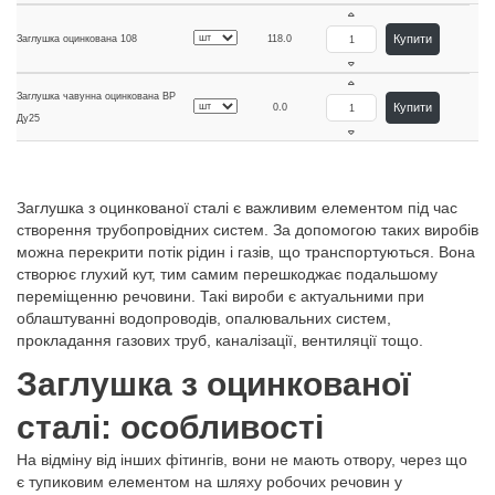
Купити
Заглушка оцинкована 108
118.0
Заглушка чавунна оцинкована ВР
Купити
0.0
Ду25
Заглушка з оцинкованої сталі є важливим елементом під час
створення трубопровідних систем. За допомогою таких виробів
можна перекрити потік рідин і газів, що транспортуються. Вона
створює глухий кут, тим самим перешкоджає подальшому
переміщенню речовини. Такі вироби є актуальними при
облаштуванні водопроводів, опалювальних систем,
прокладання газових труб, каналізації, вентиляції тощо.
Заглушка з оцинкованої
сталі: особливості
На відміну від інших фітингів, вони не мають отвору, через що
є тупиковим елементом на шляху робочих речовин у