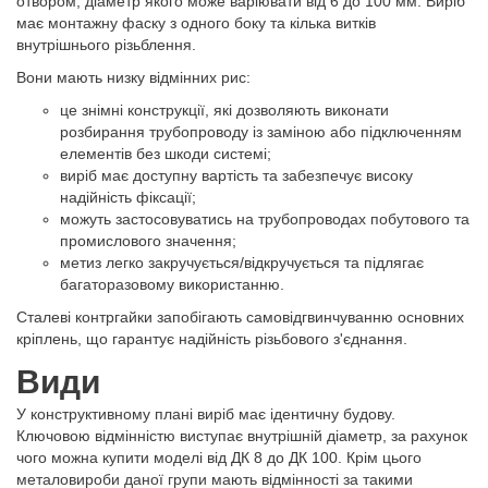
отвором, діаметр якого може варіювати від 6 до 100 мм. Виріб
має монтажну фаску з одного боку та кілька витків
внутрішнього різьблення.
Вони мають низку відмінних рис:
це знімні конструкції, які дозволяють виконати
розбирання трубопроводу із заміною або підключенням
елементів без шкоди системі;
виріб має доступну вартість та забезпечує високу
надійність фіксації;
можуть застосовуватись на трубопроводах побутового та
промислового значення;
метиз легко закручується/відкручується та підлягає
багаторазовому використанню.
Сталеві контргайки запобігають самовідгвинчуванню основних
кріплень, що гарантує надійність різьбового з'єднання.
Види
У конструктивному плані виріб має ідентичну будову.
Ключовою відмінністю виступає внутрішній діаметр, за рахунок
чого можна купити моделі від ДК 8 до ДК 100. Крім цього
металовироби даної групи мають відмінності за такими