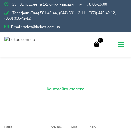
25 і 31 грудня та 1-2 січня - вихідні, Пн-Пт: 8:00-16:00
Телефон:
(044) 501-43-44, (044) 501-13-11
,
(050) 445-42-12,
(050) 330-42-12
Email:
sales@bekas.com.ua
0
Контргайка сталева
Головна
Каталог
Трубопровідна арматура
Чорна
Контргайка сталева
Назва
Од. вим.
Ціна
К-сть