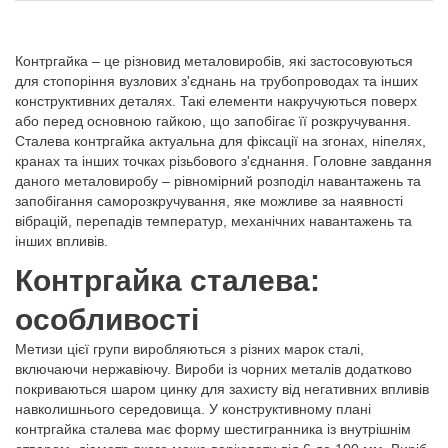
Контргайка – це різновид металовиробів, які застосовуються
для стопоріння вузлових з'єднань на трубопроводах та інших
конструктивних деталях. Такі елементи накручуються поверх
або перед основною гайкою, що запобігає її розкручування.
Сталева контргайка актуальна для фіксації на згонах, ніпелях,
кранах та інших точках різьбового з'єднання. Головне завдання
даного металовиробу – рівномірний розподіл навантажень та
запобігання саморозкручування, яке можливе за наявності
вібрацій, перепадів температур, механічних навантажень та
інших впливів.
Контргайка сталева:
особливості
Метизи цієї групи виробляються з різних марок сталі,
включаючи нержавіючу. Вироби із чорних металів додатково
покриваються шаром цинку для захисту від негативних впливів
навколишнього середовища. У конструктивному плані
контргайка сталева має форму шестигранника із внутрішнім