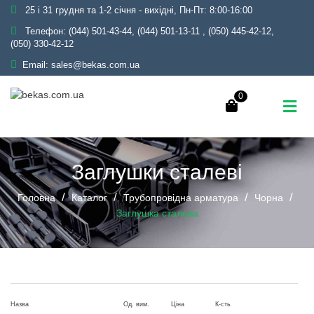
25 і 31 грудня та 1-2 січня - вихідні, Пн-Пт: 8:00-16:00
Телефон:
(044) 501-43-44, (044) 501-13-11
,
(050) 445-42-12,
(050) 330-42-12
Email:
sales@bekas.com.ua
0
Заглушки сталеві
Головна
Каталог
Трубопровідна арматура
Чорна
Заглушка сталева
Назва
Од. вим.
Ціна
К-сть