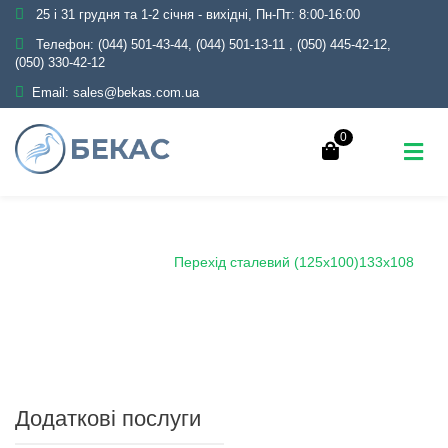
25 і 31 грудня та 1-2 січня - вихідні, Пн-Пт: 8:00-16:00
Телефон:
(044) 501-43-44, (044) 501-13-11
,
(050) 445-42-12,
(050) 330-42-12
Email:
sales@bekas.com.ua
0
Головна
Каталог
Трубопровідна арматура
Чорна
Перехід сталевий
Перехід сталевий (125х100)133х108
Додаткові послуги