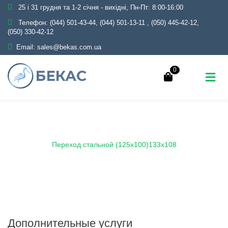
25 і 31 грудня та 1-2 січня - вихідні, Пн-Пт: 8:00-16:00
Телефон:
(044) 501-43-44, (044) 501-13-11
,
(050) 445-42-12,
(050) 330-42-12
Email:
sales@bekas.com.ua
0
Главная
Каталог
Трубопроводная арматура
Черная
Переход стальной
Переход стальной (125х100)133х108
Дополнительные услуги