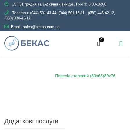
25 і 31 грудня та 1-2 січня - вихідні, Пн-Пт: 8:00-16:00
Телефон:
(044) 501-43-44, (044) 501-13-11
,
(050) 445-42-12,
(050) 330-42-12
Email:
sales@bekas.com.ua
0
Головна
Каталог
Трубопровідна арматура
Чорна
Перехід сталевий
Перехід сталевий (80х65)89х76
Додаткові послуги