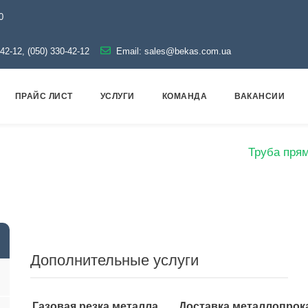
0
-42-12, (050) 330-42-12
Email:
sales@bekas.com.ua
ПРАЙС ЛИСТ
УСЛУГИ
КОМАНДА
ВАКАНСИИ
Металлопрокат
Трубы
Профильные
Труба пря
Дополнительные услуги
Газовая резка металла
Доставка металлопрок