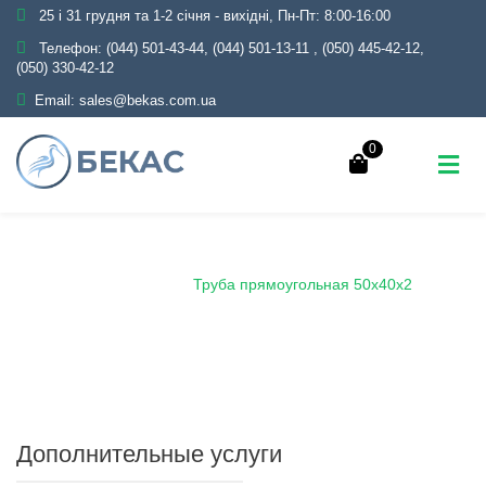
25 і 31 грудня та 1-2 січня - вихідні, Пн-Пт: 8:00-16:00
Телефон:
(044) 501-43-44, (044) 501-13-11
,
(050) 445-42-12,
(050) 330-42-12
Email:
sales@bekas.com.ua
0
Главная
Каталог
Металлопрокат
Трубы
Профильные
Труба прямоугольная 50х40х2
Дополнительные услуги