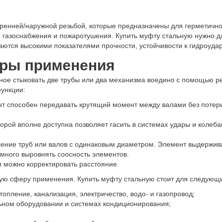
ренней/наружной резьбой, которые предназначены для герметично
м газоснабжения и пожаротушения. Купить муфту стальную нужно 
ются высокими показателями прочности, устойчивости к гидроуда
ры применения
ное стыковать две трубы или два механизма воедино с помощью р
функции:
 способен передавать крутящий момент между валами без потери
орой вполне доступна позволяет гасить в системах удары и колеба
ение труб или валов с одинаковым диаметром. Элемент выдержива
много выровнять соосность элементов.
и можно корректировать расстояние.
ую сферу применения. Купить муфту стальную стоит для следующи
опление, канализация, электричество, водо- и газопровод;
ьном оборудовании и системах кондиционирования;