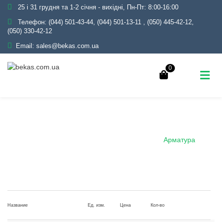
25 і 31 грудня та 1-2 січня - вихідні, Пн-Пт: 8:00-16:00
Телефон:
(044) 501-43-44, (044) 501-13-11
,
(050) 445-42-12,
(050) 330-42-12
Email:
sales@bekas.com.ua
0
Арматура
Главная
Каталог
Металлопрокат
Арматура
Название
Ед. изм.
Цена
Кол-во