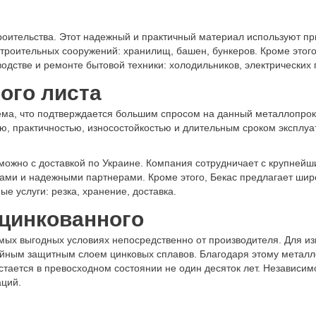
оительства. Этот надежный и практичный материал используют пр
строительных сооружений: хранилищ, башен, бункеров. Кроме этог
водстве и ремонте бытовой техники: холодильников, электрических 
ого листа
ма, что подтверждается большим спросом на данный металлопрока
ю, практичностью, износостойкостью и длительным сроком эксплуа
 можно с доставкой по Украине. Компания сотрудничает с крупне
ми и надежными партнерами. Кроме этого, Бекас предлагает шир
е услуги: резка, хранение, доставка.
цинкованного
амых выгодных условиях непосредственно от производителя. Для и
ийным защитным слоем цинковых сплавов. Благодаря этому металл
стается в превосходном состоянии не один десяток лет. Независимо
аций.