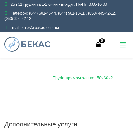
25 і 31 грудня та 1-2 січня - вихідні, Пн-Пт: 8:00-16:00
Телефон:
(044) 501-43-44, (044) 501-13-11
,
(050) 445-42-12,
(050) 330-42-12
Email:
sales@bekas.com.ua
0
Главная
Каталог
Металлопрокат
Трубы
Профильные
Труба прямоугольная 50х30х2
Дополнительные услуги