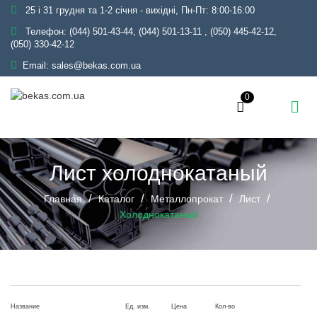
25 і 31 грудня та 1-2 січня - вихідні, Пн-Пт: 8:00-16:00
Телефон:
(044) 501-43-44, (044) 501-13-11
,
(050) 445-42-12,
(050) 330-42-12
Email:
sales@bekas.com.ua
0
Лист холоднокатаный
Главная
Каталог
Металлопрокат
Лист
Холоднокатаный
Название
Ед. изм.
Цена
Кол-во