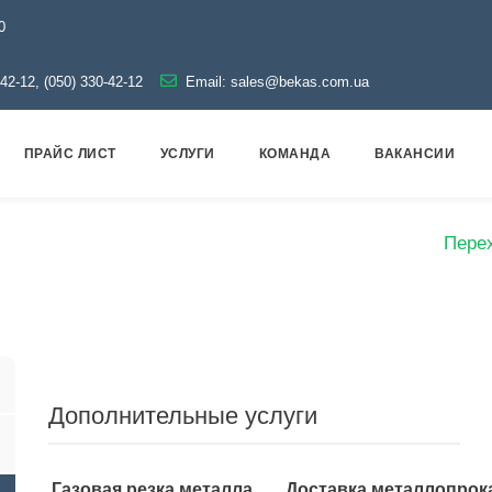
0
-42-12, (050) 330-42-12
Email:
sales@bekas.com.ua
ПРАЙС ЛИСТ
УСЛУГИ
КОМАНДА
ВАКАНСИИ
водная арматура
Черная
Переход стальной
Перех
Дополнительные услуги
Газовая резка металла
Доставка металлопрок