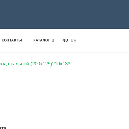
КОНТАКТЫ
КАТАЛОГ
RU
UA
од стальной (200х125)219х133
ата