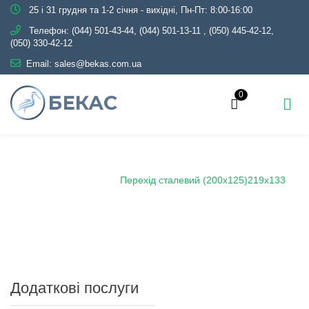
25 і 31 грудня та 1-2 січня - вихідні, Пн-Пт: 8:00-16:00
Телефон:
(044) 501-43-44, (044) 501-13-11
,
(050) 445-42-12,
(050) 330-42-12
Email:
sales@bekas.com.ua
0
Головна
Каталог
Трубопровідна арматура
Чорна
Перехід сталевий
Перехід сталевий (200х125)219х133
Додаткові послуги