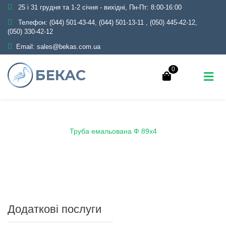
25 і 31 грудня та 1-2 січня - вихідні, Пн-Пт: 8:00-16:00
Телефон:
(044) 501-43-44, (044) 501-13-11
,
(050) 445-42-12,
(050) 330-42-12
Email:
sales@bekas.com.ua
0
Головна
Каталог
Емаль
Труби емальовані
Труба емальована Ф 89х4
Додаткові послуги