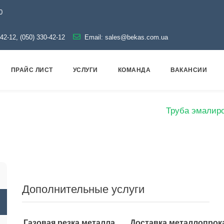
0
-42-12, (050) 330-42-12
Email:
sales@bekas.com.ua
ПРАЙС ЛИСТ
УСЛУГИ
КОМАНДА
ВАКАНСИИ
алог
Эмаль
Трубы эмалированные
Труба эмалиро
Дополнительные услуги
Газовая резка металла
Доставка металлопрок