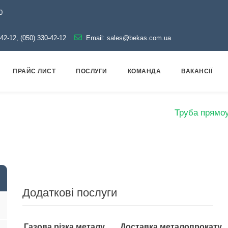
0
-42-12, (050) 330-42-12
Email:
sales@bekas.com.ua
ПРАЙС ЛИСТ
ПОСЛУГИ
КОМАНДА
ВАКАНСІЇ
ог
Металопрокат
Труби
Профільні
Труба прямо
Додаткові послуги
Газова різка металу
Доставка металопрокату