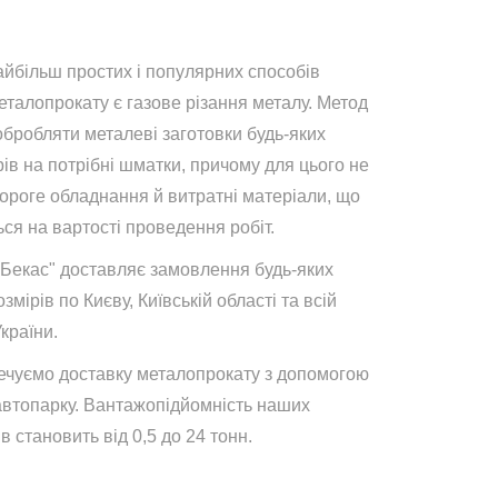
айбільш простих і популярних способів
талопрокату є газове різання металу. Метод
обробляти металеві заготовки будь-яких
ів на потрібні шматки, причому для цього не
дороге обладнання й витратні матеріали, що
ся на вартості проведення робіт.
"Бекас" доставляє замовлення будь-яких
озмірів по Києву, Київській області та всій
України.
ечуємо доставку металопрокату з допомогою
автопарку. Вантажопідйомність наших
в становить від 0,5 до 24 тонн.