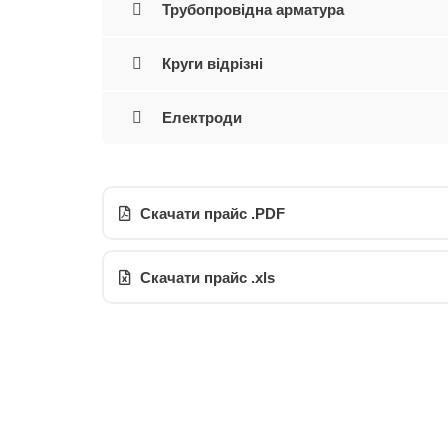
Трубопровідна арматура
Круги відрізні
Електроди
Скачати прайс .PDF
Скачати прайс .xls