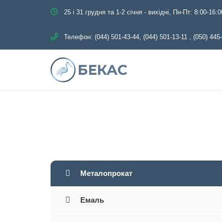
25 і 31 грудня та 1-2 січня - вихідні, Пн-Пт: 8:00-16:0
Телефон:
(044) 501-43-44, (044) 501-13-11
,
(050) 445
Головна
Катал
Металопрокат
Емаль