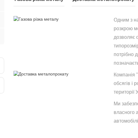
Одним з н
розкрою ме
дозволяє 
типорозмір
потрібно 
позначаєть
Компанія 
обсягів і р
території 
Ми забезп
власного 
автомобілі