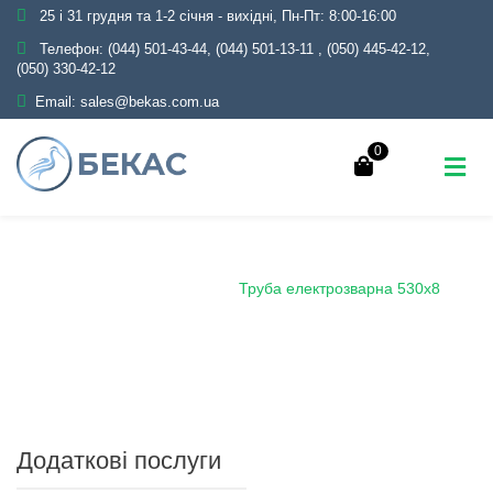
25 і 31 грудня та 1-2 січня - вихідні, Пн-Пт: 8:00-16:00
Телефон:
(044) 501-43-44, (044) 501-13-11
,
(050) 445-42-12,
(050) 330-42-12
Email:
sales@bekas.com.ua
0
Головна
Каталог
Металопрокат
Труби
Сталеві електрозварні
Труба електрозварна 530х8
Додаткові послуги