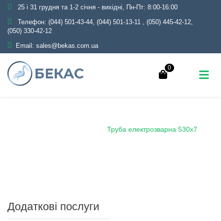
25 і 31 грудня та 1-2 січня - вихідні, Пн-Пт: 8:00-16:00
Телефон:
(044) 501-43-44, (044) 501-13-11
,
(050) 445-42-12,
(050) 330-42-12
Email:
sales@bekas.com.ua
0
Головна
Каталог
Металопрокат
Труби
Сталеві електрозварні
Труба електрозварна 530х7
Додаткові послуги