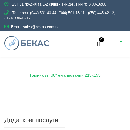
25 і 31 грудня та 1-2 січня - вихідні, Пн-Пт: 8:00-16:00
Телефон:
(044) 501-43-44, (044) 501-13-11
,
(050) 445-42-12,
(050) 330-42-12
Email:
sales@bekas.com.ua
0
Головна
Каталог
Емаль
Трійники емальовані
Трійник зв. 90" емальований 219х159
Додаткові послуги