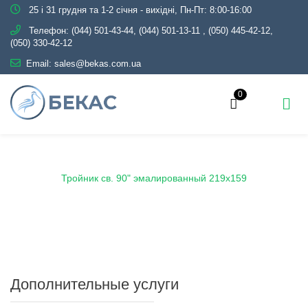
25 і 31 грудня та 1-2 січня - вихідні, Пн-Пт: 8:00-16:00
Телефон:
(044) 501-43-44, (044) 501-13-11
,
(050) 445-42-12,
(050) 330-42-12
Email:
sales@bekas.com.ua
0
Главная
Каталог
Эмаль
Тройники эмалированные
Тройник св. 90" эмалированный 219х159
Дополнительные услуги