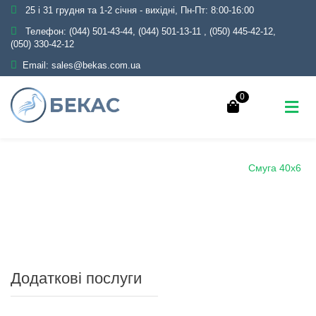
25 і 31 грудня та 1-2 січня - вихідні, Пн-Пт: 8:00-16:00
Телефон:
(044) 501-43-44, (044) 501-13-11
,
(050) 445-42-12,
(050) 330-42-12
Email:
sales@bekas.com.ua
0
Головна
Каталог
Металопрокат
Смуга
Смуга 40х6
Додаткові послуги