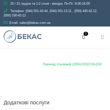
25 і 31 грудня та 1-2 січня - вихідні, Пн-Пт: 8:00-16:00
Телефон:
(044) 501-43-44, (044) 501-13-11
,
(050) 445-42-12,
(050) 330-42-12
Email:
sales@bekas.com.ua
0
Головна
Каталог
Трубопровідна арматура
Чорна
Перехід сталевий
Перехід сталевий (200х150)219х159
Додаткові послуги