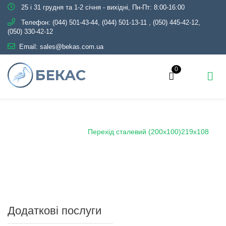
25 і 31 грудня та 1-2 січня - вихідні, Пн-Пт: 8:00-16:00
Телефон:
(044) 501-43-44, (044) 501-13-11
,
(050) 445-42-12,
(050) 330-42-12
Email:
sales@bekas.com.ua
0
Головна
Каталог
Трубопровідна арматура
Чорна
Перехід сталевий
Перехід сталевий (200х100)219х108
Додаткові послуги