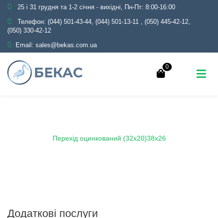
25 і 31 грудня та 1-2 січня - вихідні, Пн-Пт: 8:00-16:00
Телефон:
(044) 501-43-44, (044) 501-13-11
,
(050) 445-42-12,
(050) 330-42-12
Email:
sales@bekas.com.ua
0
Головна
Каталог
Трубопровідна арматура
Оцинкована
Перехід оцинкований
Перехід оцинкований (32х20)38х26
Додаткові послуги