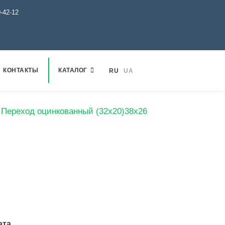
0-42-12
КОНТАКТЫ
КАТАЛОГ
RU
UA
Переход оцинкованный (32х20)38х26
ата