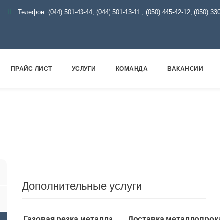
Телефон:
(044) 501-43-44, (044) 501-13-11
,
(050) 445-42-12, (050) 33
ПРАЙС ЛИСТ
УСЛУГИ
КОМАНДА
ВАКАНСИИ
я арматура
Оцинкованная
Переход оцинкованный
Дополнительные услуги
Газовая резка металла
Доставка металлопрок