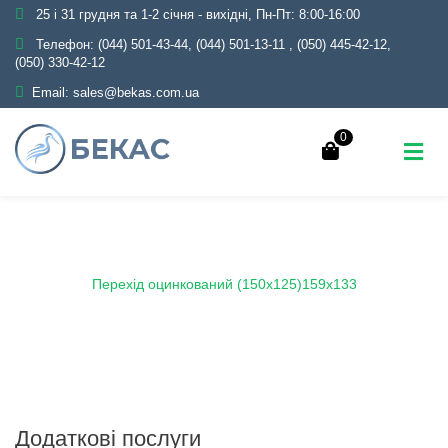
25 і 31 грудня та 1-2 січня - вихідні, Пн-Пт: 8:00-16:00
Телефон:
(044) 501-43-44, (044) 501-13-11
,
(050) 445-42-12,
(050) 330-42-12
Email:
sales@bekas.com.ua
0
Головна
Каталог
Трубопровідна арматура
Оцинкована
Перехід оцинкований
Перехід оцинкований (150х125)159х133
Додаткові послуги