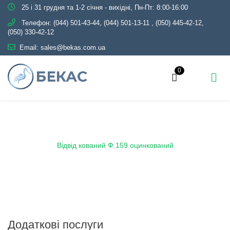
25 і 31 грудня та 1-2 січня - вихідні, Пн-Пт: 8:00-16:00
Телефон:
(044) 501-43-44, (044) 501-13-11
,
(050) 445-42-12,
(050) 330-42-12
Email:
sales@bekas.com.ua
0
Головна
Каталог
Трубопровідна арматура
Оцинкована
Відвід оцинкований
Відвід кований Ф 159 оцинкований
Додаткові послуги