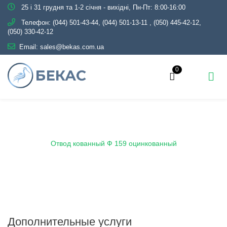
25 і 31 грудня та 1-2 січня - вихідні, Пн-Пт: 8:00-16:00
Телефон:
(044) 501-43-44, (044) 501-13-11
,
(050) 445-42-12,
(050) 330-42-12
Email:
sales@bekas.com.ua
0
Главная
Каталог
Трубопроводная арматура
Оцинкованная
Отвод оцинкованный
Отвод кованный Ф 159 оцинкованный
Дополнительные услуги