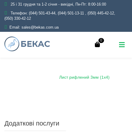
25 і 31 грудня та 1-2 січня - вихідні, Пн-Пт: 8:00-16:00
Телефон:
(044) 501-43-44, (044) 501-13-11
,
(050) 445-42-12,
(050) 330-42-12
Email:
sales@bekas.com.ua
0
Головна
Каталог
Металопрокат
Лист
Лист рифлений
Лист рифлений 3мм (1х4)
Додаткові послуги