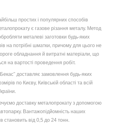
айбільш простих і популярних способів
талопрокату є газове різання металу. Метод
обробляти металеві заготовки будь-яких
ів на потрібні шматки, причому для цього не
дороге обладнання й витратні матеріали, що
ся на вартості проведення робіт.
"Бекас" доставляє замовлення будь-яких
озмірів по Києву, Київській області та всій
України.
ечуємо доставку металопрокату з допомогою
автопарку. Вантажопідйомність наших
в становить від 0,5 до 24 тонн.