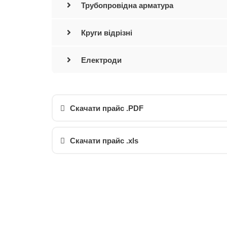
Трубопровідна арматура
Круги відрізні
Електроди
Скачати прайс .PDF
Скачати прайс .xls