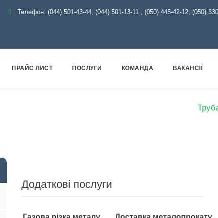
Телефон:
(044) 501-43-44, (044) 501-13-11
,
(050) 445-42-12, (050) 33
ПРАЙС ЛИСТ
ПОСЛУГИ
КОМАНДА
ВАКАНСІЇ
Металопрокат
Труби
Сталеві електрозварні
Труб
Додаткові послуги
Газова різка металу
Доставка металопрокату