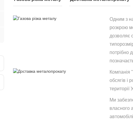
Одним з н
розкрою ме
дозволяє 
типорозмір
потрібно 
позначаєть
Компанія 
обсягів і р
території 
Ми забезп
власного 
автомобілі