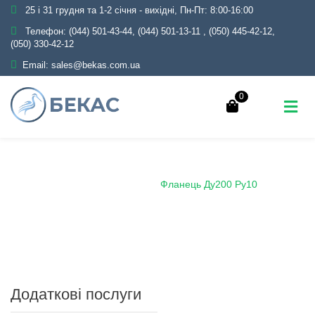
25 і 31 грудня та 1-2 січня - вихідні, Пн-Пт: 8:00-16:00
Телефон:
(044) 501-43-44, (044) 501-13-11
,
(050) 445-42-12,
(050) 330-42-12
Email:
sales@bekas.com.ua
0
Головна
Каталог
Трубопровідна арматура
Чорна
Фланець сталевий
Фланець Ду200 Ру10
Додаткові послуги