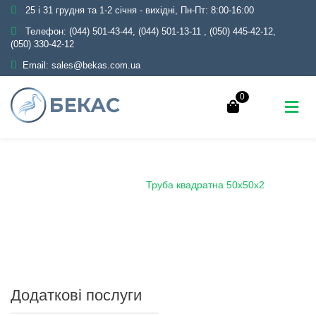
25 і 31 грудня та 1-2 січня - вихідні, Пн-Пт: 8:00-16:00
Телефон:
(044) 501-43-44, (044) 501-13-11
,
(050) 445-42-12,
(050) 330-42-12
Email:
sales@bekas.com.ua
0
Головна
Каталог
Металопрокат
Труби
Профільні
Труба квадратна
Труба квадратна 50х50х2
Додаткові послуги