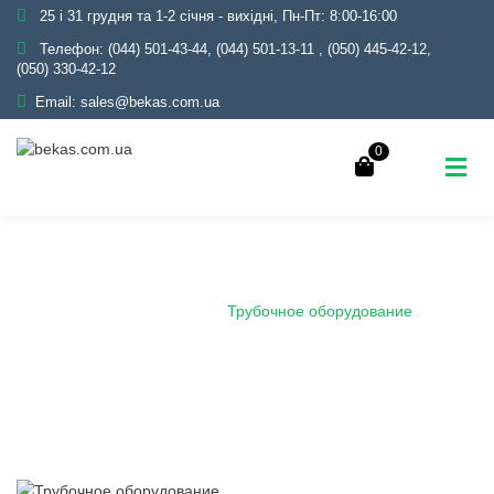
25 і 31 грудня та 1-2 січня - вихідні, Пн-Пт: 8:00-16:00
Телефон:
(044) 501-43-44, (044) 501-13-11
,
(050) 445-42-12,
(050) 330-42-12
Email:
sales@bekas.com.ua
0
Трубочное оборудование
Главная
Блог
Трубочное оборудование