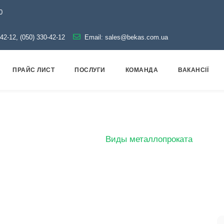
0
-42-12, (050) 330-42-12
Email:
sales@bekas.com.ua
ПРАЙС ЛИСТ
ПОСЛУГИ
КОМАНДА
ВАКАНСІЇ
Виды металлопроката
Главная
Блог
Виды металлопроката