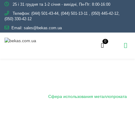
25 і 31 грудня та 1-2 січня - вихідні, Пн-Пт: 8:00-16:00
Телефон:
(044) 501-43-44, (044) 501-13-11
,
(050) 445-42-12,
(050) 330-42-12
Email:
sales@bekas.com.ua
0
Сфера использования
металлопроката
Главная
Блог
Сфера использования металлопроката