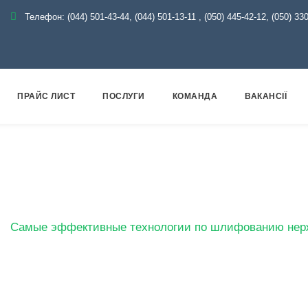
Телефон:
(044) 501-43-44, (044) 501-13-11
,
(050) 445-42-12, (050) 33
ПРАЙС ЛИСТ
ПОСЛУГИ
КОМАНДА
ВАКАНСІЇ
ктивные технологии по
нержавеющей стали
Самые эффективные технологии по шлифованию не