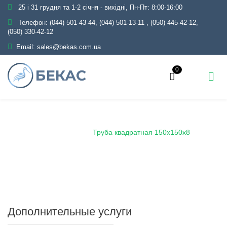
25 і 31 грудня та 1-2 січня - вихідні, Пн-Пт: 8:00-16:00
Телефон:
(044) 501-43-44, (044) 501-13-11
,
(050) 445-42-12,
(050) 330-42-12
Email:
sales@bekas.com.ua
0
Главная
Каталог
Металлопрокат
Трубы
Профильные
Труба квадратная 150х150х8
Дополнительные услуги