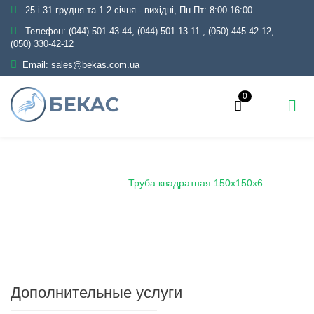
25 і 31 грудня та 1-2 січня - вихідні, Пн-Пт: 8:00-16:00
Телефон:
(044) 501-43-44, (044) 501-13-11
,
(050) 445-42-12,
(050) 330-42-12
Email:
sales@bekas.com.ua
0
Главная
Каталог
Металлопрокат
Трубы
Профильные
Труба квадратная 150х150х6
Дополнительные услуги