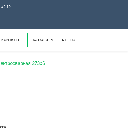
0-42-12
КОНТАКТЫ
КАТАЛОГ
RU
UA
лектросварная 273х6
ата