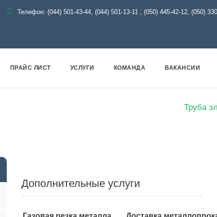
Телефон:
(044) 501-43-44, (044) 501-13-11
,
(050) 445-42-12, (050) 33
ПРАЙС ЛИСТ
УСЛУГИ
КОМАНДА
ВАКАНСИИ
Металлопрокат
Трубы
Электросварные
Труба э
Дополнительные услуги
Газовая резка металла
Доставка металлопрок