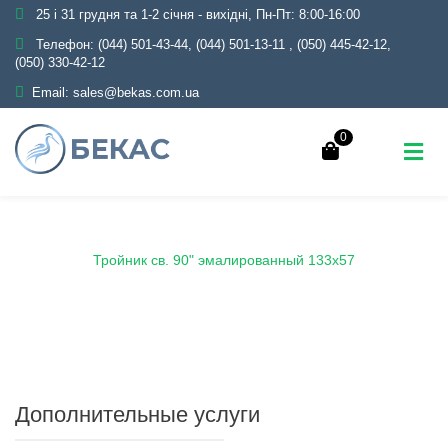
25 і 31 грудня та 1-2 січня - вихідні, Пн-Пт: 8:00-16:00
Телефон:
(044) 501-43-44, (044) 501-13-11
,
(050) 445-42-12,
(050) 330-42-12
Email:
sales@bekas.com.ua
0
Главная
Каталог
Эмаль
Тройники эмалированные
Тройник св. 90" эмалированный 133х57
Дополнительные услуги