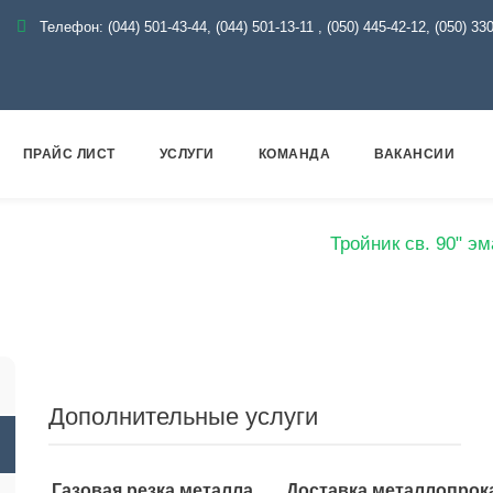
Телефон:
(044) 501-43-44, (044) 501-13-11
,
(050) 445-42-12, (050) 33
ПРАЙС ЛИСТ
УСЛУГИ
КОМАНДА
ВАКАНСИИ
Эмаль
Тройники эмалированные
Тройник св. 90" э
Дополнительные услуги
Газовая резка металла
Доставка металлопрок