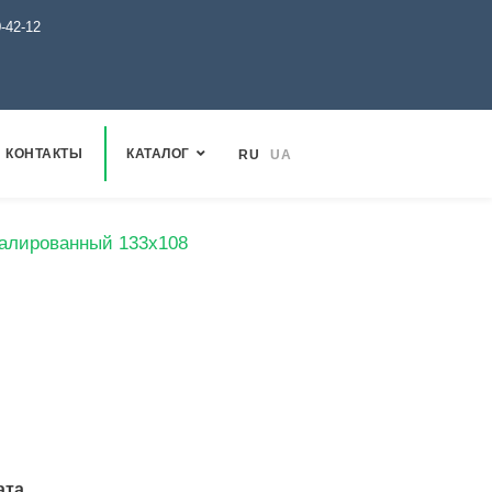
0-42-12
КОНТАКТЫ
КАТАЛОГ
RU
UA
малированный 133х108
ата