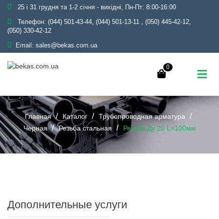
25 і 31 грудня та 1-2 січня - вихідні, Пн-Пт: 8:00-16:00
Телефон:
(044) 501-43-44, (044) 501-13-11
,
(050) 445-42-12,
(050) 330-42-12
Email:
sales@bekas.com.ua
0
Главная
Каталог
Трубопроводная арматура
Черная
Резьба стальная
Резьба Ду 20 L=100мм
Дополнительные услуги