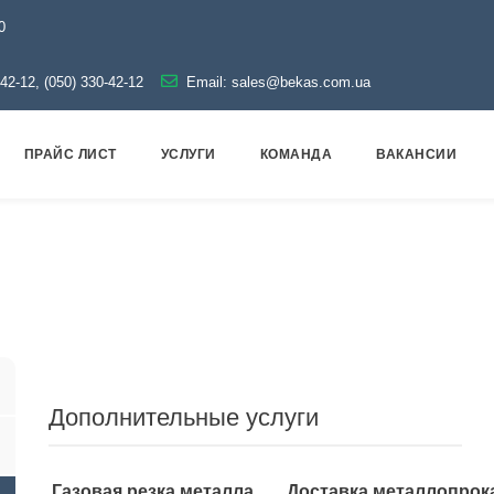
0
-42-12, (050) 330-42-12
Email:
sales@bekas.com.ua
ПРАЙС ЛИСТ
УСЛУГИ
КОМАНДА
ВАКАНСИИ
рубопроводная арматура
Черная
Резьба стальная
Дополнительные услуги
Газовая резка металла
Доставка металлопрок