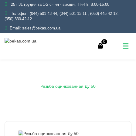
25 і 31 грудня та 1-2 січня - вихідні, Пн-Пт: 8:00-16:00
Телефон:
(044) 501-43-44, (044) 501-13-11
,
(050) 445-42-12,
(050) 330-42-12
Email:
sales@bekas.com.ua
0
Главная
Каталог
Трубопроводная арматура
Оцинкованная
Резьба оцинкованная
Резьба оцинкованная Ду 50